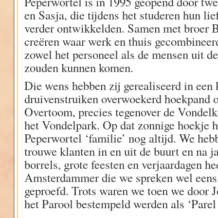
Peperwortel is in 1995 geopend door twe
en Sasja, die tijdens het studeren hun li
verder ontwikkelden. Samen met broer Ba
creëren waar werk en thuis gecombineer
zowel het personeel als de mensen uit de
zouden kunnen komen.
Die wens hebben zij gerealiseerd in een 
druivenstruiken overwoekerd hoekpand
Overtoom, precies tegenover de Vondelk
het Vondelpark. Op dat zonnige hoekje h
Peperwortel ‘familie’ nog altijd. We heb
trouwe klanten in en uit de buurt en na j
borrels, grote feesten en verjaardagen hee
Amsterdammer die we spreken wel eens 
geproefd. Trots waren we toen we door 
het Parool bestempeld werden als ‘Parel o