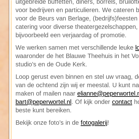
uitgebreide buffetten, diners, borrels, bruilo
voor bedrijven en particulieren. We cateren 
voor de Beurs van Berlage, (bedrijfs)feesten 
catering voor diverse theatergezelschappen,
bijvoorbeeld een verjaardag of promotie.
We werken samen met verschillende leuke
l
waaronder de het Blauwe Theehuis in het V
studio’s en de Oude Kerk.
Loop gerust even binnen en stel uw vraag, 
van de ochtend zijn wij er meestal. U kunt na
maken of mailen naar
elianne@peperwortel.n
bart@peperwortel.nl
. Of kijk onder
contact
ho
beste kunt bereiken.
Bekijk onze foto’s in de
fotogalerij
!