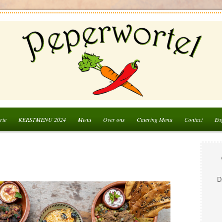
rte
KERSTMENU 2024
Menu
Over ons
Catering Menu
Contact
Eng
D