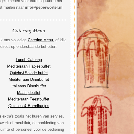
gelijkheden voor catering kunt u het
st mailen naar
info@peperwortel.nl
Catering Menu
jk ons volledige
Catering Menu
, of klik
direct op onderstaande buffetten:
Lunch Catering
Mediterraan Hapjesbuffet
Quiche&Salade buffet
Mediterraan Dinerbuffet
Italiaans Dinerbuffet
Maaltijdbuffet
Mediterraan Feestbuffet
Quiches & Borrelhapjes
r extra's zoals het huren van servies,
swerk of meubilair, de aankleding van
ruimte of personeel voor de bediening